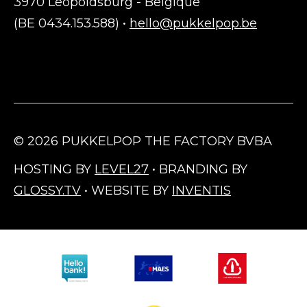
3970 Leopoldsburg - Belgique
(BE 0434.153.588) •
hello@pukkelpop.be
© 2026 PUKKELPOP THE FACTORY BVBA
HOSTING BY
LEVEL27
• BRANDING BY
GLOSSY.TV
• WEBSITE BY
INVENTIS