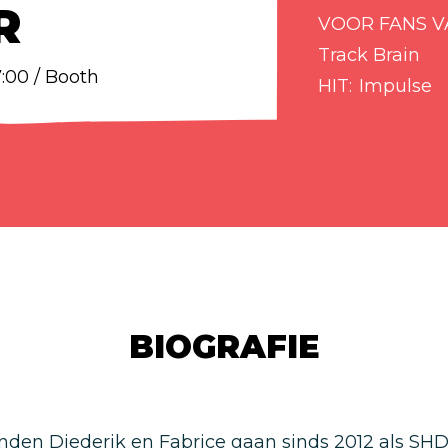
R
VOOR FANS V
Track Brain
17:00 / Booth
HIT
Impulse
BIOGRAFIE
nden Diederik en Fabrice gaan sinds 2012 als SHD