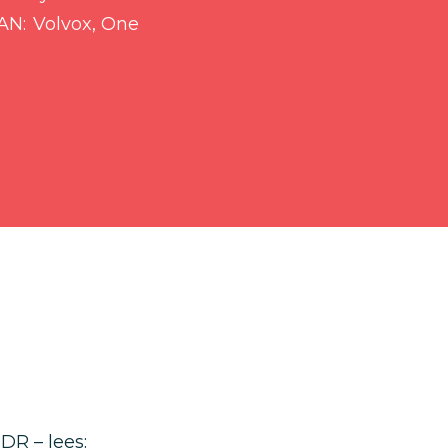
AN
Volvox, One
DR – lees: