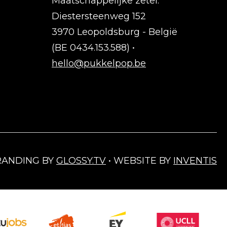
Maatschappelijke zetel:
Diestersteenweg 152
3970 Leopoldsburg - België
(BE 0434.153.588) •
hello@pukkelpop.be
RANDING BY
GLOSSY.TV
• WEBSITE BY
INVENTIS