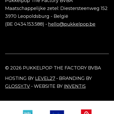
Pukkelpop The Factory BVBA
Maatschappelijke zetel: Diestersteenweg 152
3970 Leopoldsburg - België
(BE 0434.153.588) •
hello@pukkelpop.be
© 2026 PUKKELPOP THE FACTORY BVBA
HOSTING BY
LEVEL27
• BRANDING BY
GLOSSY.TV
• WEBSITE BY
INVENTIS