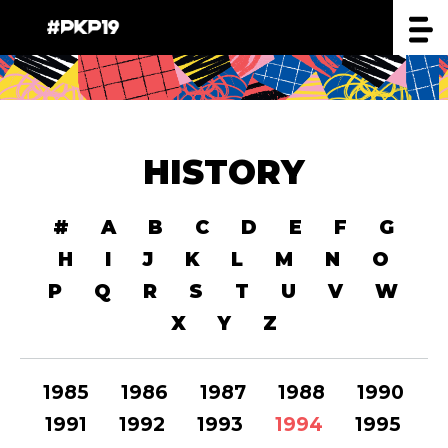
HISTORY
#
A
B
C
D
E
F
G
H
I
J
K
L
M
N
O
P
Q
R
S
T
U
V
W
X
Y
Z
1985
1986
1987
1988
1990
1991
1992
1993
1994
1995