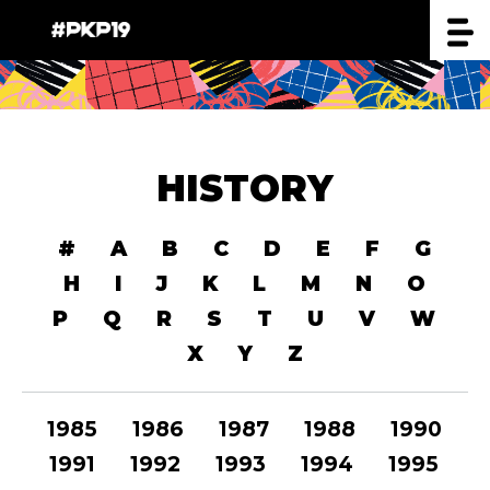
HISTORY
#
A
B
C
D
E
F
G
H
I
J
K
L
M
N
O
P
Q
R
S
T
U
V
W
X
Y
Z
1985
1986
1987
1988
1990
1991
1992
1993
1994
1995