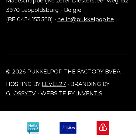
Maatschappelijke zetel: Diestersteenweg 152
3970 Leopoldsburg - België
(BE 0434.153.588) •
hello@pukkelpop.be
© 2026 PUKKELPOP THE FACTORY BVBA
HOSTING BY
LEVEL27
• BRANDING BY
GLOSSY.TV
• WEBSITE BY
INVENTIS